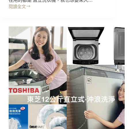
往用的都是 直立洗衣機，就也想要來入…
閱讀全文
開
箱
｜
滾
筒
洗
衣
機，
美
國
富
及
第
10KG
變
頻
洗
脫
烘
最
快