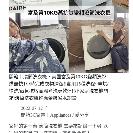
開箱｜滾筒洗衣機，美國富及第10KG變頻洗脫
烘最快1小時完成衣物清潔!!實用15種洗程~單烘/
快洗/蒸氣抗敏高溫煮洗更乾淨!!小家庭洗衣機開
箱/滾筒洗衣機推薦金級省水認證
2022-07-12
開箱3C家電｜Appliances
/
愛分享
家裡的第一台 滾筒洗衣機 需要來記錄一下😁 以