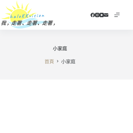
跳
至
主
要
內
容
小家庭
首頁
小家庭