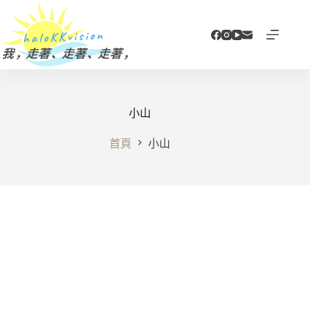
跳
至
主
要
內
容
小山
首頁
小山