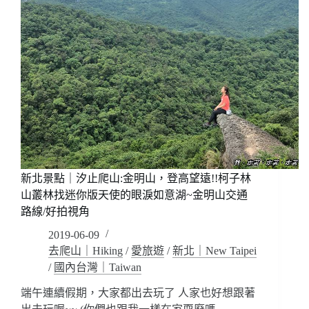
新北景點｜汐止爬山:金明山，登高望遠!!柯子林
山叢林找迷你版天使的眼淚如意湖~金明山交通
路線/好拍視角
2019-06-09
去爬山｜Hiking
/
愛旅遊
/
新北｜New Taipei
/
國內台灣｜Taiwan
端午連續假期，大家都出去玩了 人家也好想跟著