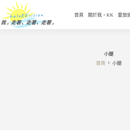
跳
至
首頁
關於我，KK
愛旅
主
要
內
容
小腿
首頁
小腿