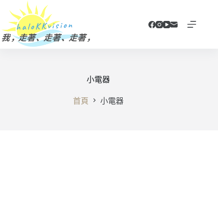
跳
至
主
要
內
容
小電器
首頁
小電器