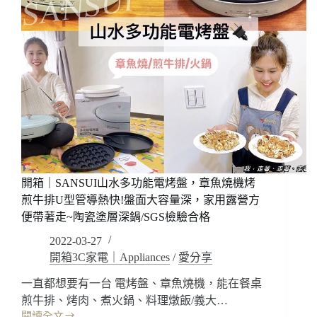
開箱｜SANSUI山水多功能電烤盤，章魚燒機烤
煎牛排U型管導熱快!盤面大容量深，家用露營方
便帶著走~陶瓷塗層深鍋/SGS檢驗合格
2022-03-27
開箱3C家電｜Appliances
/
愛分享
一直都想要有一台 電烤盤、章魚燒機，能在餐桌
煎牛排、烤肉、煮火鍋、料理燉飯/義大…
閱讀全文