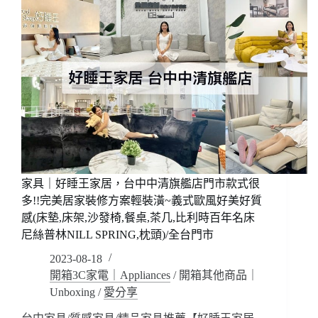
家具｜好睡王家居，台中中清旗艦店門市款式很
多!!完美居家裝修方案輕裝潢~義式歐風好美好質
感(床墊,床架,沙發椅,餐桌,茶几,比利時百年名床
尼絲普林NILL SPRING,枕頭)/全台門市
2023-08-18
開箱3C家電｜Appliances
/
開箱其他商品｜
Unboxing
/
愛分享