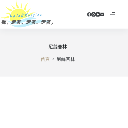
跳
至
主
要
內
容
尼絲普林
首頁
尼絲普林