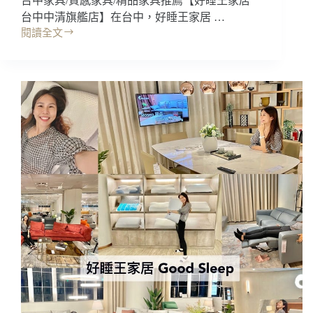
台中家具/質感家具/精品家具推薦【好睡王家居
台中中清旗艦店】在台中，好睡王家居 …
閱讀全文
家
具
｜
好
睡
王
家
居，
台
中
中
清
旗
艦
店
門
市
款
式