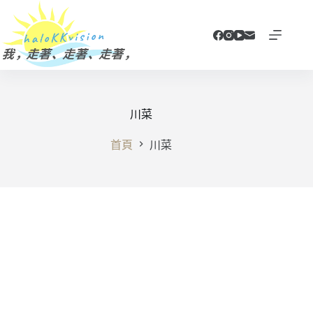
跳
至
主
要
內
容
川菜
首頁
川菜