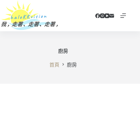
跳
至
主
要
內
容
廚房
首頁
廚房