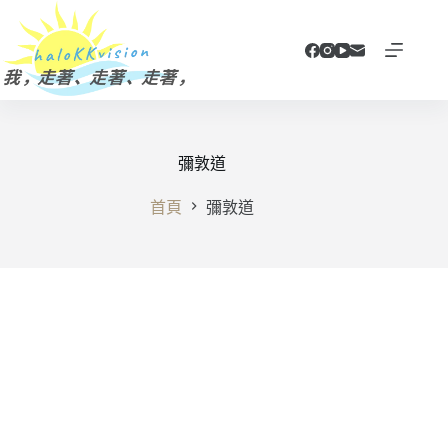
跳
至
主
要
內
容
彌敦道
首頁
彌敦道