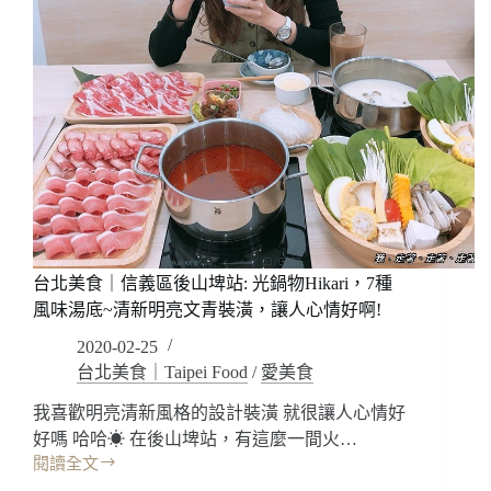
台北美食｜信義區後山埤站: 光鍋物Hikari，7種
風味湯底~清新明亮文青裝潢，讓人心情好啊!
2020-02-25
台北美食｜Taipei Food
/
愛美食
我喜歡明亮清新風格的設計裝潢 就很讓人心情好
好嗎 哈哈☀ 在後山埤站，有這麼一間火…
閱讀全文
台