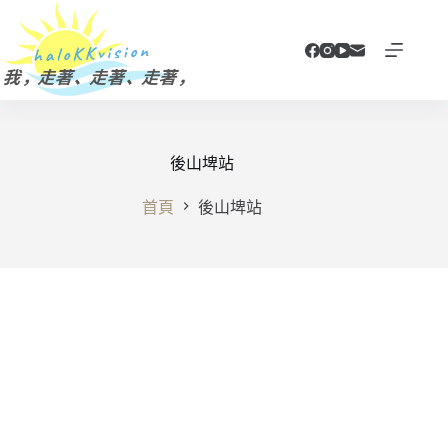
跳
至
主
要
內
容
後山埤站
首頁
後山埤站