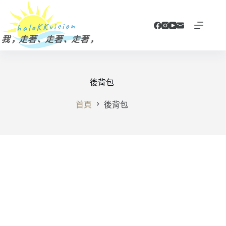
跳
至
主
要
內
容
後背包
首頁
後背包