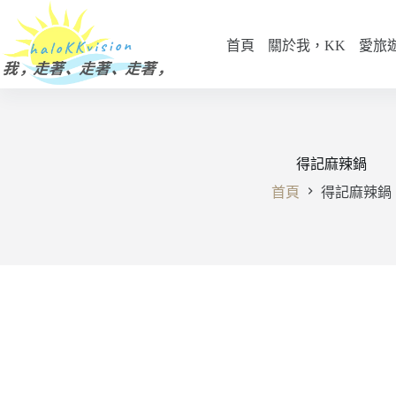
跳
至
首頁
關於我，KK
愛旅
主
要
內
容
得記麻辣鍋
首頁
得記麻辣鍋