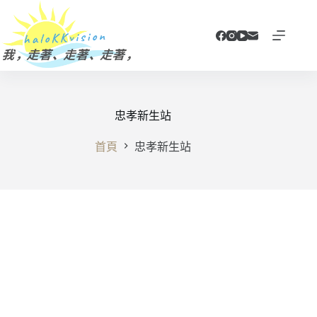
跳
至
主
要
內
容
忠孝新生站
首頁
忠孝新生站