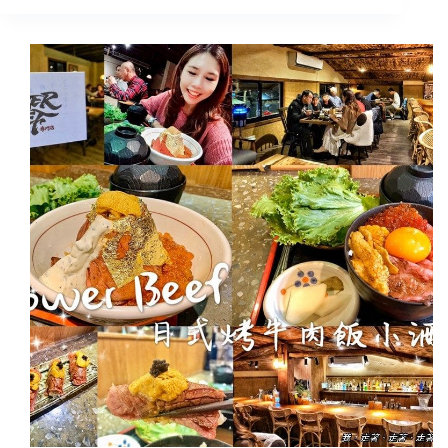
北
美
食
｜
中
正
區
忠
孝
新
生
站:
港
點
大
師
(台
北
三
創
店)
港