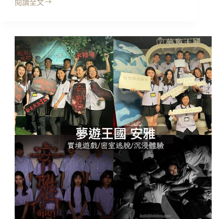
閱讀全文
台
北
沉
浸
式
互
動
劇
場
｜
夢
遊
王
國
旗
艦
店，
全
新
極
恐