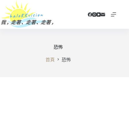
跳
至
主
要
內
容
恐怖
首頁
恐怖