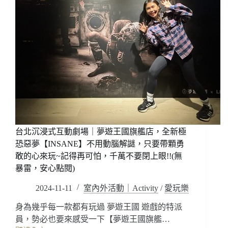
台北沉浸式互動劇場｜夢遊王國旗艦店，全新極
恐惡夢【INSANE】不用動腦解謎，只要帶顆勇
敢的心來玩~記得再可怕，千萬不要閉上眼!!(無
暴雷，安心點閱)
2024-11-11
室內外活動｜Activity
/
愛玩樂
身為幾乎每一款都有玩過 夢遊王國 遊戲的特派
員，勢必也要來感受一下【夢遊王國旗艦…