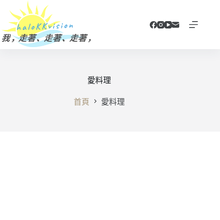
跳
至
主
要
內
容
愛料理
首頁
愛料理