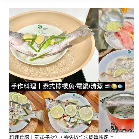
食
譜
｜
泰
式
綠
咖
哩
雞，
零
失
敗
作
法
簡
單
~
泰
國
菜
就
料理食譜｜泰式檸檬魚，零失敗作法簡單快速上
愛