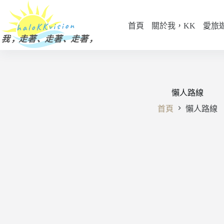
跳
至
首頁
關於我，KK
愛旅
主
要
內
容
懶人路線
首頁
懶人路線