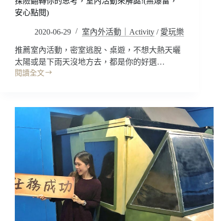
道，
探險翻轉你的思考，室內活動來解謎!(無爆雷，
挑
安心點閱)
戰
2020-06-29
室內外活動｜Activity
/
愛玩樂
不
NG
推薦室內活動，密室逃脫、桌遊，不想大熱天曬
直
播
太陽或是下雨天沒地方去，都是你的好選…
演
閱讀全文
台
出，
北
好
密
好
室
笑
逃
歡
脫
樂
心
解
得
謎
｜
來
EnterSpace·
闖
人
關!!
魚
(無
之
暴
森，
雷，
海