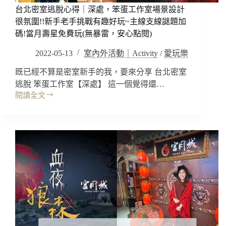
圍
台北密室逃脫心得｜深處，笨蛋工作室場景設計
佳!
很氛圍!!新手老手挑戰有趣好玩~主線支線謎題加
密
碼!當月壽星免費玩(無暴雷，安心點閱)
室
遊
2022-05-13
室內外活動｜Activity
/
愛玩樂
戲
既已經不算是密室新手的我，要來分享 台北密室
挑
戰
逃脫 笨蛋工作室【深處】 這一個覺得還…
忠
閱讀全文
台
孝
北
店/
密
站
室
前
逃
店/
脫
西
心
門
得
店
｜
(無
深
暴
處，
雷，
笨
安