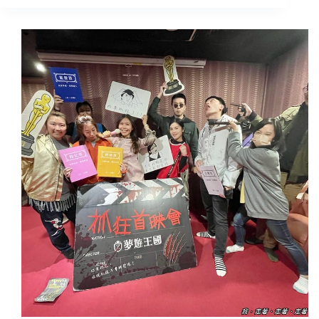
北
主
室
線
內
支
娛
線
樂
謎
｜
題
血
加
夜
碼!
狼
當
森，
月
宮
壽
月
星
城
免
狼
費
人
玩
殺
(無
實
暴
境
雷，
LARP
安
沉
心
浸
點
式