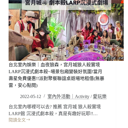
蛋
心
工
點
作
閱)
室
場
景
設
計
很
氛
圍!!
台北室內娛樂｜血夜狼森，宮月城狼人殺實境
新
LARP沉浸式劇本殺~場景包廂變裝好氛圍!當月
手
壽星免費優惠!!派對聚餐聯誼桌遊場地租借(無暴
老
手
雷，安心點閱)
挑
2022-05-12
室內外活動｜Activity
/
愛玩樂
戰
有
台北室內哪裡可以去? 推薦 宮月城 狼人殺實境
趣
LARP館 沉浸式劇本殺，真是有趣好玩耶!!…
好
閱讀全文
玩
台
~