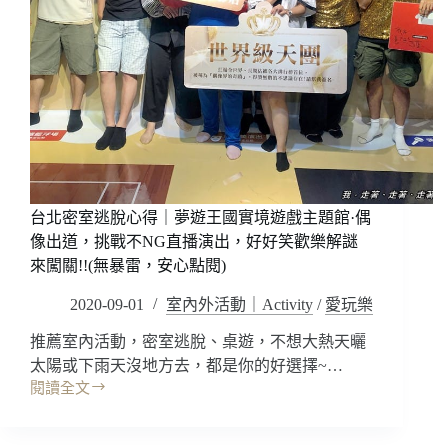
派
LARP
對
劇
聚
本
餐
殺
聯
·
誼
抓
桌
狂
遊
首
場
映
地
會，
租
心
台北密室逃脫心得｜夢遊王國實境遊戲主題館·偶
借
機
像出道，挑戰不NG直播演出，好好笑歡樂解謎
(無
角
來闖關!!(無暴雷，安心點閱)
暴
色
雷，
扮
2020-09-01
室內外活動｜Activity
/
愛玩樂
安
演
心
~
推薦室內活動，密室逃脫、桌遊，不想大熱天曬
點
到
太陽或下雨天沒地方去，都是你的好選擇~…
閱)
底
閱讀全文
台
誰
北
是
密
兇