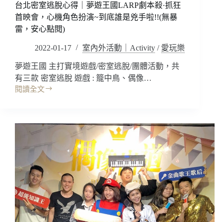
閱)
台北密室逃脫心得｜夢遊王國LARP劇本殺·抓狂
劇
本
首映會，心機角色扮演~到底誰是兇手啦!!(無暴
殺
雷，安心點閱)
~
場
2022-01-17
室內外活動｜Activity
/
愛玩樂
景
夢遊王國 主打實境遊戲/密室逃脫/團體活動，共
包
廂
有三款 密室逃脫 遊戲 : 籠中鳥、偶像…
變
閱讀全文
台
裝
北
好
密
氛
室
圍!
逃
當
脫
月
心
壽
得
星
｜
免
夢
費
遊
優
王
惠!!
國