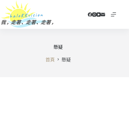
跳
至
主
要
內
容
懸疑
首頁
懸疑