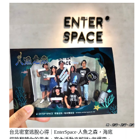
室
手
逃
啦!!
脫
(無
心
暴
得
雷，
｜
安
夢
心
遊
點
王
閱)
國
實
境
遊
戲
主
題
館
·
偶
像
台北密室逃脫心得｜EnterSpace·人魚之森，海底
出