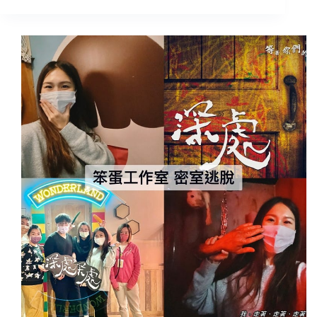
北
密
室
逃
脫
心
得
｜
Lost
Taiwan，
兩
人
就
可
以
玩!!
小
而
精
緻
~
氛