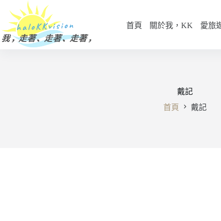
跳
至
首頁
關於我，KK
愛旅
主
要
內
容
戴記
首頁
戴記