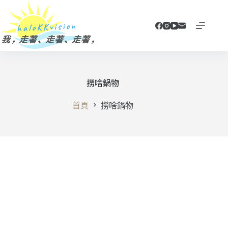
跳
至
主
要
內
容
撈啥鍋物
首頁
撈啥鍋物