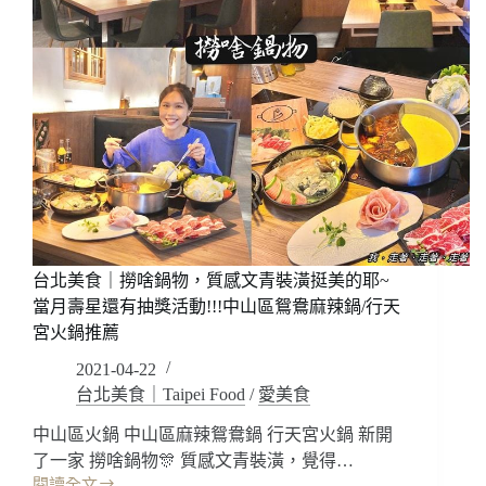
台北美食｜撈啥鍋物，質感文青裝潢挺美的耶~
當月壽星還有抽獎活動!!!中山區鴛鴦麻辣鍋/行天
宮火鍋推薦
2021-04-22
台北美食｜Taipei Food
/
愛美食
中山區火鍋 中山區麻辣鴛鴦鍋 行天宮火鍋 新開
了一家 撈啥鍋物🎊 質感文青裝潢，覺得…
閱讀全文