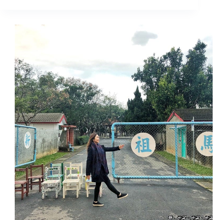
竹
景
點
｜
將
軍
村，
眷
村
老
屋
改
造
文
青
日
式
風，
也
是
滿