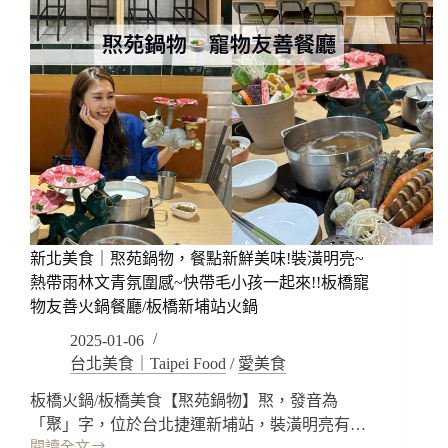
新北美食｜焣苑鍋物，餐點新鮮美味!裝潢明亮~
熱帶雨林文青氛圍感~快帶毛小孩一起來!!板橋寵
物友善火鍋餐廳/板橋新埔站火鍋
2025-01-06
台北美食｜Taipei Food
/
愛美食
板橋火鍋/板橋美食【焣苑鍋物】焣，發音為
「聚」字，位於台北捷運新埔站，裝潢明亮有…
閱讀全文