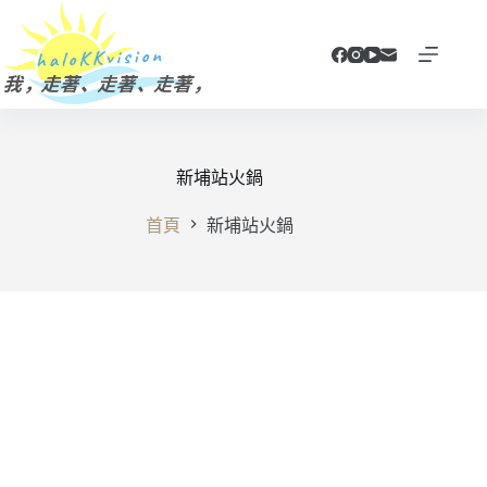
跳
至
主
要
內
容
新埔站火鍋
首頁
新埔站火鍋