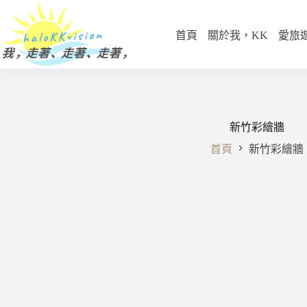
跳
至
首頁
關於我，KK
愛旅
主
要
內
容
新竹彩繪牆
首頁
新竹彩繪牆