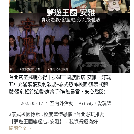
台北密室逃脫心得｜夢遊王國旗艦店-安雅，好玩
耶!! 充滿緊張及刺激感~泰式恐怖校園/沉浸式體
驗/獨創搖鈴遊戲/療癒手作(無暴雷，安心點閱)
2023-05-17
室內外活動｜Activity
/
愛玩樂
#泰式校園傳說 #極度驚悚恐懼 #台北必玩推薦
【夢遊王國旗艦店- 安雅】，我覺得還滿好…
閱讀全文
台