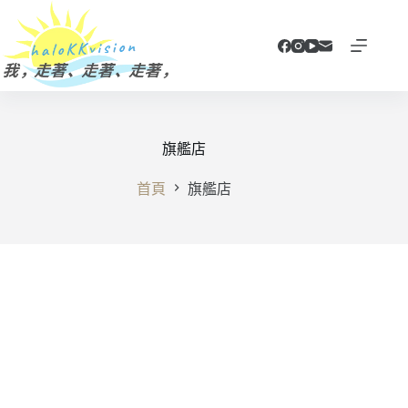
跳
至
主
要
內
容
旗艦店
首頁
旗艦店