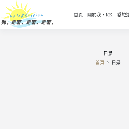
跳
至
首頁
關於我，KK
愛旅
主
要
內
容
日景
首頁
日景