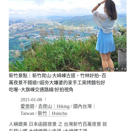
新竹景點｜新竹爬山:大崎崠古道，竹林好拍~百
萬夜景不錯過!!超夯大嬸婆的家手工窯烤麵包好
吃喔~大旗崠交通路線/好拍視角
2021-01-08
愛旅遊
/
去爬山｜Hiking
/
國內台灣｜
Taiwan
/
新竹｜Hsinchu
人稱媲美 日本函館夜景 之 台灣新竹百萬夜景 就