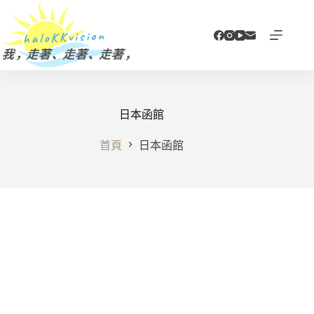
跳
至
主
要
內
容
日本函館
首頁
日本函館