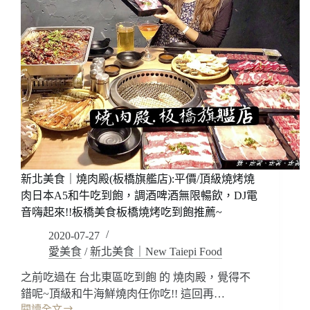
新北美食｜燒肉殿(板橋旗艦店):平價/頂級燒烤燒
肉日本A5和牛吃到飽，調酒啤酒無限暢飲，DJ電
音嗨起來!!板橋美食板橋燒烤吃到飽推薦~
2020-07-27
愛美食
/
新北美食｜New Taiepi Food
之前吃過在 台北東區吃到飽 的 燒肉殿，覺得不
錯呢~頂級和牛海鮮燒肉任你吃!! 這回再…
閱讀全文