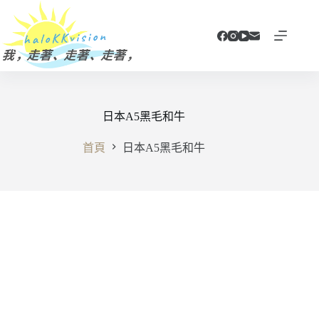
跳
至
主
要
內
容
日本A5黑毛和牛
首頁
日本A5黑毛和牛