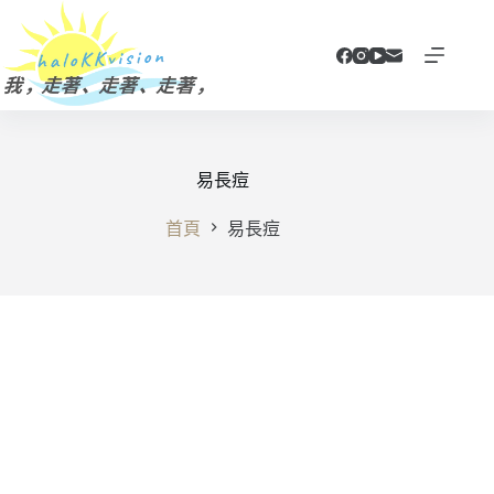
跳
至
主
要
內
容
易長痘
首頁
易長痘