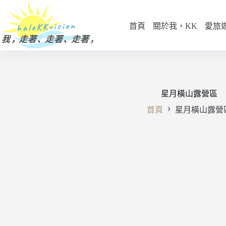
跳
至
首頁
關於我，KK
愛旅
主
要
內
容
星月橫山露營區
首頁
星月橫山露營