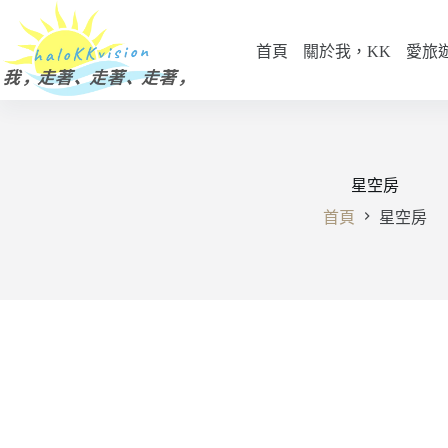
跳
至
首頁
關於我，KK
愛旅
主
要
內
容
星空房
首頁
星空房