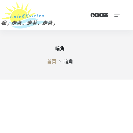
跳
至
主
要
內
容
暗角
首頁
暗角