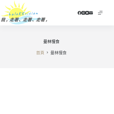
跳
至
主
要
內
容
曼林慢食
首頁
曼林慢食