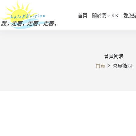
跳
至
首頁
關於我，KK
愛旅
主
要
內
容
會員衝浪
首頁
會員衝浪