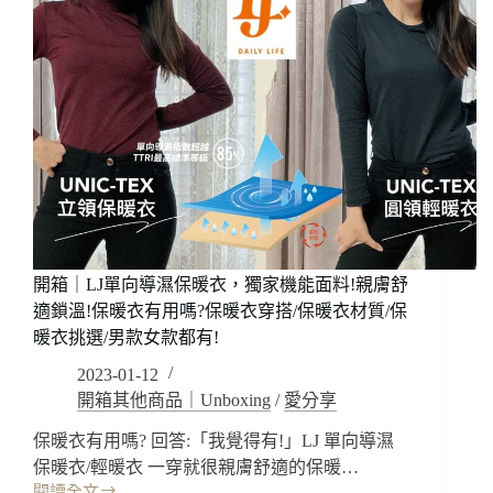
開箱｜LJ單向導濕保暖衣，獨家機能面料!親膚舒
適鎖溫!保暖衣有用嗎?保暖衣穿搭/保暖衣材質/保
暖衣挑選/男款女款都有!
2023-01-12
開箱其他商品｜Unboxing
/
愛分享
保暖衣有用嗎? 回答:「我覺得有!」LJ 單向導濕
保暖衣/輕暖衣 一穿就很親膚舒適的保暖…
閱讀全文