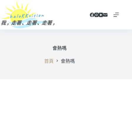
跳
至
主
要
內
容
會熱嗎
首頁
會熱嗎