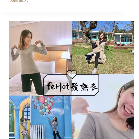
開
箱
｜
LJ
單
向
導
濕
保
暖
衣，
獨
家
機
能
面
料!
親
膚
舒
適
鎖