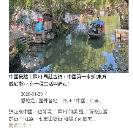
中國景點｜蘇州:周莊古鎮，中國第一水鄉(東方
威尼斯)，有一種生活叫周莊!
2020-01-29
愛旅遊
/
國外各地｜Fly✈
/
中國｜China
這趟來中國，也發現了 蘇州 的美 逛了兩條浪漫
的街 平江路、七里山塘街 和挑了兩個需…
閱讀全文
中