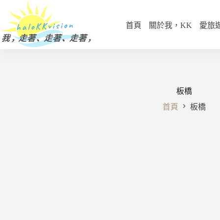
跳
至
首頁
關於我，KK
愛旅
主
要
內
容
板橋
首頁
板橋