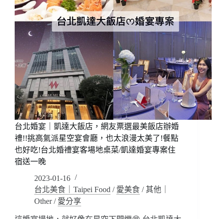
台北婚宴｜凱達大飯店，網友票選最美飯店辦婚
禮!!挑高氣派星空宴會廳，也太浪漫太美了!餐點
也好吃!台北婚禮宴客場地桌菜/凱達婚宴專案住
宿送一晚
2023-01-16
台北美食｜Taipei Food
/
愛美食
/
其他｜
Other
/
愛分享