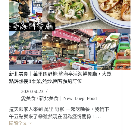
料
理，
有
園
飯
店
高
貴
不
貴，
融
新北美食｜萬里區野柳:望海亭活海鮮餐廳，大眾
合
點評熱搜!!桌菜,熱炒,團客預約訂位
各
菜
2020-04-23
系
愛美食
/
新北美食｜New Taiepi Food
與
創
這天跟家人來到 萬里 野柳 一起吃晚餐，我們下
意
午五點就來了😅雖然現在因為疫情關係，…
手
閱讀全文
新
作
北
台