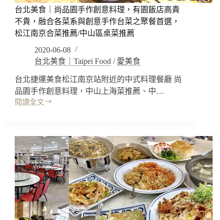
夠!
台北美食｜尚品園手作創意料理，有園飯店高貴
擺
不貴，融合各菜系與創意手作台菜之聚餐首選，
盤
松江南京合菜推薦/中山區桌菜推薦
也
好
2020-06-08
看
台北美食｜Taipei Food
/
愛美食
~
蘆
台北捷運美食松江南京站附近的中式料理餐廳 尚
洲
品園手作創意料理，中山上海菜推薦、中…
桌
閱讀全文
菜
台
推
北
薦/
美
蘆
食
洲
｜
合
尚
菜
品
推
園
薦
手
作
創
意