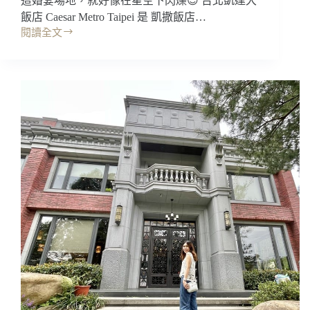
這婚宴場地，就好像在星空下閃爍😍 台北凱達大
飯店 Caesar Metro Taipei 是 凱撒飯店…
閱讀全文
台
北
婚
宴
｜
凱
達
大
飯
店，
網
友
票
選
最
美
飯
店
辦