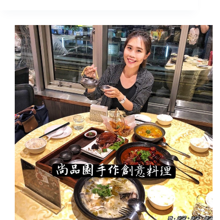
美
北
食/
美
宜
食
蘭
｜
合
阿
菜
慶
海
鮮
餐
廳，
中
式
料
理
豐
富
好
吃!
份
量
足