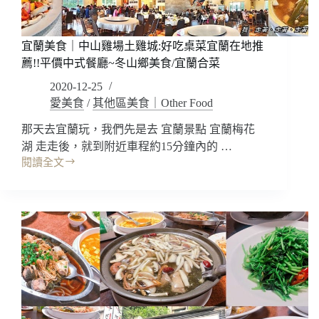
仔
頭
山
宜蘭美食｜中山雞場土雞城:好吃桌菜宜蘭在地推
小
薦!!平價中式餐廳~冬山鄉美食/宜蘭合菜
百
岳
2020-12-25
爬
愛美食
/
其他區美食｜Other Food
完
順
那天去宜蘭玩，我們先是去 宜蘭景點 宜蘭梅花
路
湖 走走後，就到附近車程約15分鐘內的 …
來
閱讀全文
宜
吃
蘭
魚
美
吃
食
雞
~
｜
新
中
店
山
美
雞
食/
場
新
土
店
雞