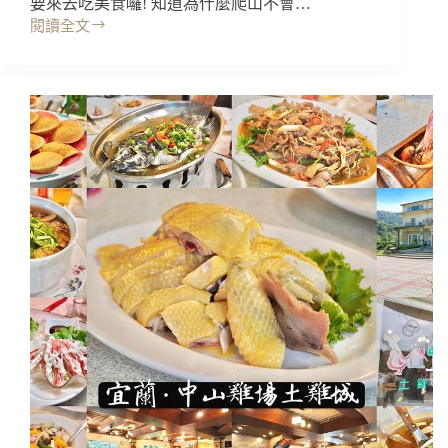
要來去吃美食囉! 知道為什麼爬山不會…
菜
晚
閱讀全文
聚
新
餐
北
宴
美
客
食
戶
｜
外
尋
婚
魚
禮
居，
皇
帝
也
愛
吃?
深
山
美
食，
新
店
獅