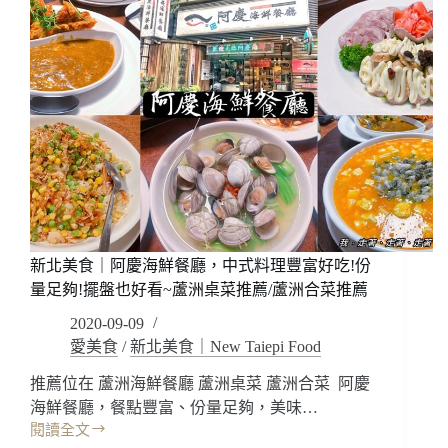
桌
城:
菜
好
吃
桌
菜
宜
蘭
在
地
推
薦!!
平
新北美食｜阿慶海鮮餐廳，中式料理豐富好吃!份
價
量足夠!擺盤也好看~蘆洲桌菜推薦/蘆洲合菜推薦
中
式
2020-09-09
餐
愛美食
/
新北美食｜New Taiepi Food
廳
~
推薦位在 蘆洲海鮮餐廳 蘆洲桌菜 蘆洲合菜 阿慶
冬
海鮮餐廳，餐點豐富、份量足夠，美味…
山
閱讀全文
鄉
新