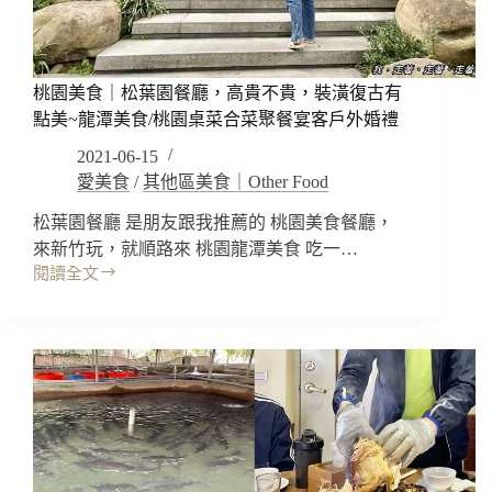
婚
禮!!
挑
高
桃園美食｜松葉園餐廳，高貴不貴，裝潢復古有
氣
點美~龍潭美食/桃園桌菜合菜聚餐宴客戶外婚禮
派
星
2021-06-15
空
愛美食
/
其他區美食｜Other Food
宴
會
松葉園餐廳 是朋友跟我推薦的 桃園美食餐廳，
廳，
來新竹玩，就順路來 桃園龍潭美食 吃一…
也
閱讀全文
桃
太
園
浪
美
漫
食
太
｜
美
松
了!
葉
餐
園
點
餐
也
廳，
好