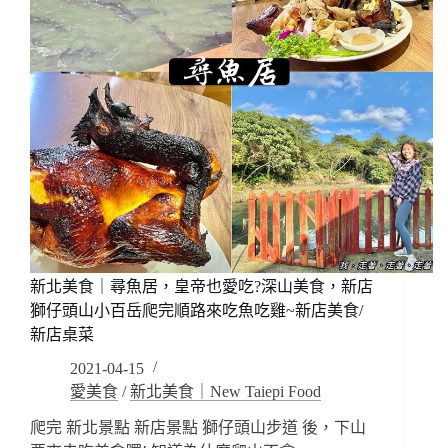
高
吃!
貴
台
不
北
貴，
婚
裝
禮
潢
宴
復
客
古
場
有
地
點
桌
美
菜/
~
凱
龍
達
新北美食｜尋魚居，皇帝也愛吃?深山美食，新店
潭
婚
美
獅仔頭山小百岳爬完順路來吃魚吃雞~新店美食/
宴
食/
新店桌菜
專
桃
案
2021-04-15
園
住
愛美食
/
新北美食｜New Taiepi Food
桌
宿
菜
送
爬完 新北景點 新店景點 獅仔頭山步道 後，下山
合
一