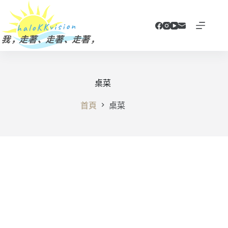
跳
至
主
要
內
容
桌菜
首頁
桌菜