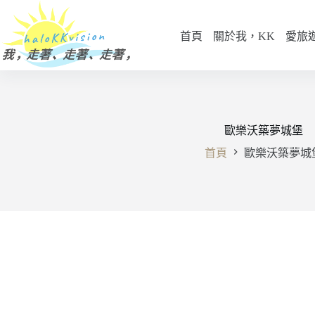
跳
至
首頁
關於我，KK
愛旅
主
要
內
容
歐樂沃築夢城堡
首頁
歐樂沃築夢城