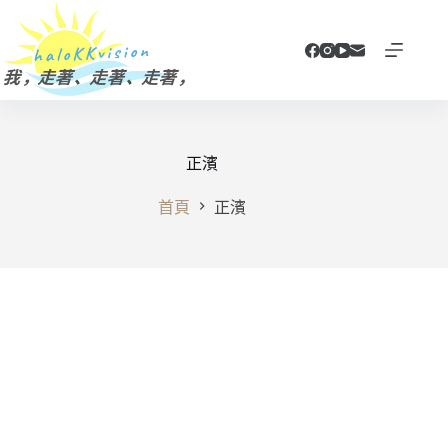
跳
至
主
要
內
容
正濱
首頁
正濱