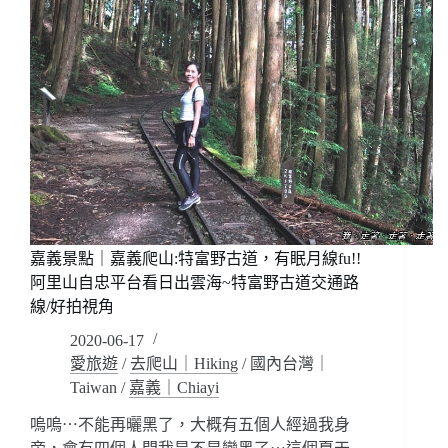
嘉義景點｜嘉義爬山:特富野古道，有眠月線fu!!
阿里山自忠平台看日出雲海~特富野古道交通路
線/好拍視角
2020-06-17
愛旅遊
/
去爬山｜Hiking
/
國內台灣｜
Taiwan
/
嘉義｜Chiayi
嗚嗚⋯不能再曬黑了，大概有五個人經過我身