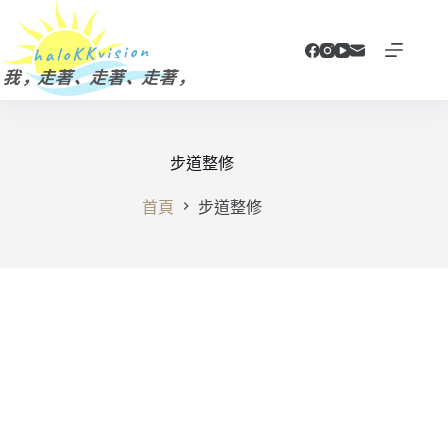
跳
至
主
要
內
容
步道整修
首頁
步道整修