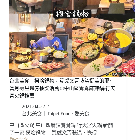
台北美食｜撈啥鍋物，質感文青裝潢挺美的耶~
當月壽星還有抽獎活動!!!中山區鴛鴦麻辣鍋/行天
宮火鍋推薦
2021-04-22
台北美食｜Taipei Food
/
愛美食
中山區火鍋 中山區麻辣鴛鴦鍋 行天宮火鍋 新開
了一家 撈啥鍋物🎊 質感文青裝潢，覺得…
閱讀全文