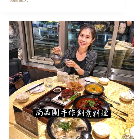
台
北
美
食
｜
撈
啥
鍋
物，
質
感
文
青
裝
潢
挺
美
的
耶
~
當
月