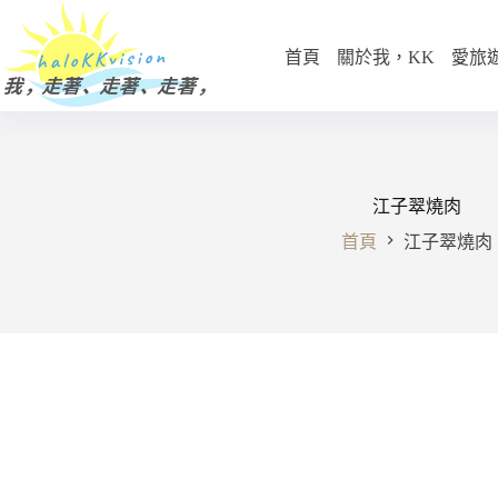
跳
至
首頁
關於我，KK
愛旅
主
要
內
容
江子翠燒肉
首頁
江子翠燒肉