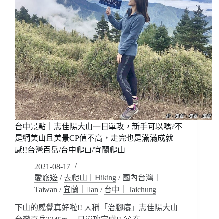
台中景點｜志佳陽大山一日單攻，新手可以嗎?不
是網美山且美景CP值不高，走完也是滿滿成就
感!!台灣百岳/台中爬山/宜蘭爬山
2021-08-17
愛旅遊
/
去爬山｜Hiking
/
國內台灣｜
Taiwan
/
宜蘭｜Ilan
/
台中｜Taichung
下山的感覺真好啦!! 人稱「治腳癢」志佳陽大山