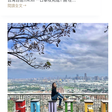
台灣百岳3345m 一日單攻完成!! 🤗 在…
閱讀全文
台
中
景
點
｜
志
佳
陽
大
山
一
日
單
攻，
新
手
可
以
嗎?
不