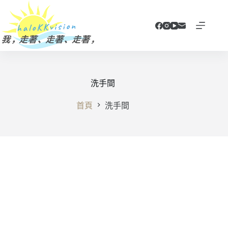
跳
至
主
要
內
容
洗手間
首頁
洗手間