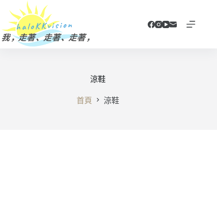
跳
至
主
要
內
容
涼鞋
首頁
涼鞋