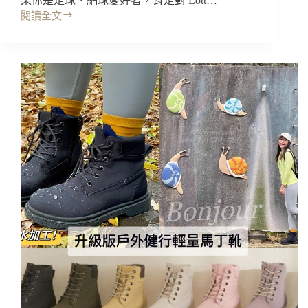
果你是足球、網球愛好者，肯定對 Lott…
閱讀全文
開
箱
｜
Lotto
義
大
利
CT300
防
潑
水
戶
外
健
行
鞋，
全
方
位
郊
山