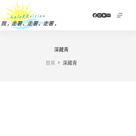
跳
至
主
要
內
容
深藏青
首頁
深藏青