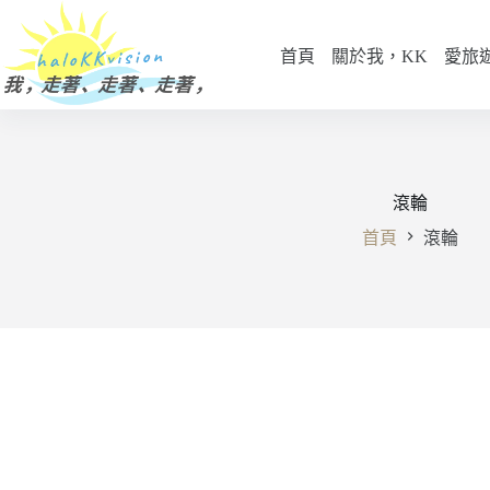
跳
至
首頁
關於我，KK
愛旅
主
要
內
容
滾輪
首頁
滾輪