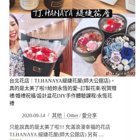
台北花店｜TJ.HANAYA緹緁花屋(師大公館店)，
真的是太美了啦!!給妳永恆的愛~訂製花束/祝賀贈
禮/婚禮祝福/設計盆花DIY手作體驗課程/永恆花
禮
2020-09-14
其他｜Other
/
愛分享
只能說真的是太美了啦!!! 充滿浪漫幸福的花店
TJ.HANAYA 緹緁花屋(師大公館店) 另有 …