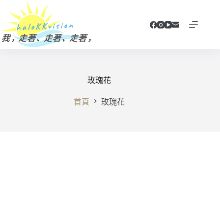
跳
至
主
要
內
容
玫瑰花
首頁
玫瑰花