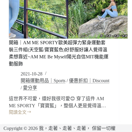
珈
亮
褲/
眼，
實
讓
體
自
門
己
市
有
點
開箱｜AM ME SPORTY歐美超彈力緊身運動套
特
裝三件組(天空藍/寶寶藍色)好舒服好讓人覺得溫
別!
柔想靠近~AM ME Be Myself陽光自信MIT機能運
好
動服飾
穿
好
2021-10-28
輕
開箱運動用品｜Sports
/
優惠折扣｜Discount
好
/
愛分享
緊
實
這世界不可愛，還好我很可愛😊 穿了這件 AM
好
ME SPORTY「寶寶藍」，整個人更是覺得溫…
透
閱讀全文
開
氣
箱
~Goldwin(C3fit
｜
系
Copyright © 2026 我，走著、走著、走著， 保留一切權