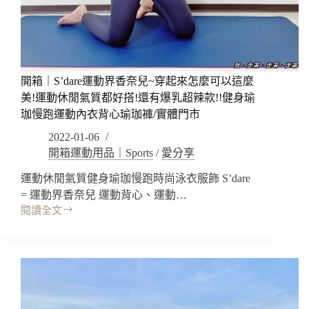
都
膚
好
好
看/
穿
折
舒
扣
適!!
優
剪
開箱｜S’dare運動界香奈兒~穿起來怎麼可以這麼
惠
裁
美!運動休閒氣質都好搭!還有爆乳超辣款!!健身瑜
修
珈慢跑運動內衣背心瑜珈褲/實體門市
身
2022-01-06
包
覆
開箱運動用品｜Sports
/
愛分享
顯
運動休閒氣質健身瑜珈慢跑時尚泳衣服飾 S’dare
瘦!!
= 運動界香奈兒 運動背心、運動…
運
動
閱讀全文
開
休
箱
閒
｜
瑜
S’dare
珈
運
健
動
身
界