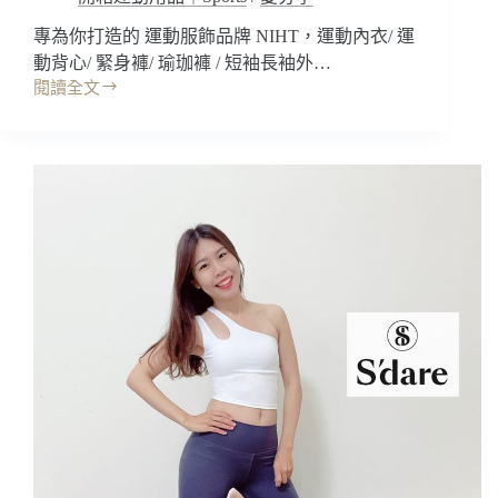
覆
專為你打造的 運動服飾品牌 NIHT，運動內衣/ 運
美
動背心/ 緊身褲/ 瑜珈褲 / 短袖長袖外…
背
~
閱讀全文
開
運
箱
動
｜
休
NIHT
閒
運
健
動
身
服
瑜
飾，
珈
獨
褲/
家
運
蜜
動
桃
內
柔
衣
彈
背
性
心
布
內
~
搭
親