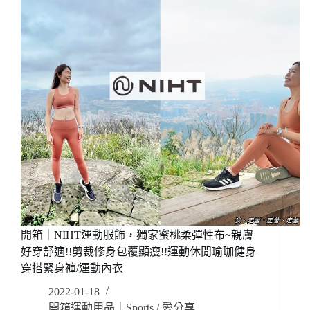
飾，
折
穿
扣
起
優
來
惠
怎
麼
這
麼
美!
彈
性
舒
適!
多
色
多
開箱｜NIHT運動服飾，獨家蜜桃柔彈性布~親膚
款
選
好穿舒適!!剪裁修身包覆顯瘦!!運動休閒瑜珈健身
擇!
穿搭緊身褲/運動內衣
顯
2022-01-18
瘦
開箱運動用品｜Sports
/
愛分享
包