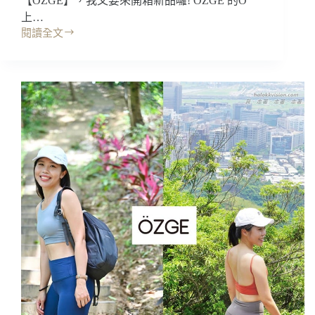
【ÖZGE】，我又要來開箱新品囉! OZGE 的O
上…
閱讀全文
開
箱
｜
ÖZGE
運
動
服
飾，
真
好
穿!!
親
膚
舒
適
彈
性
佳!
運