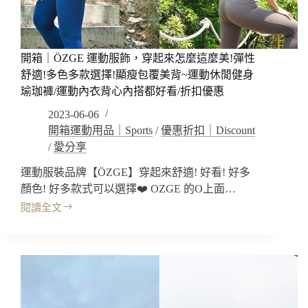
動
不
卡
卡
~
開箱｜ÖZGE 運動服飾，穿起來怎麼這麼美!彈性
運
舒適!多色多款選擇!顯瘦包覆美背~運動休閒健身
動
瑜珈褲/運動內衣背心內搭都好看/折扣優惠
休
2023-06-06
閒
健
開箱運動用品｜Sports
/
優惠折扣｜Discount
身
/
愛分享
瑜
運動服裝品牌【ÖZGE】穿起來舒適! 好看! 好多
珈
褲/
顏色! 好多款式可以選擇❤️ OZGE 的O上面…
運
閱讀全文
開
動
箱
內
｜
衣
ÖZGE
背
運
心
動
內
服
搭/