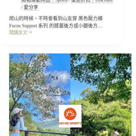
搭!
/
愛分享
還
爬山的時候，不時會看到山友穿 黑色壓力褲
有
爆
Focus Support 系列 的膝蓋後方或小腿後方…
乳
閱讀全文
開
超
箱
辣
｜
款!!
C3fit
健
壓
身
縮
瑜
長
珈
褲
慢
Inspiration
跑
系
運
列，
動
雖
內
然
衣
很
背
花
心
但
瑜
很