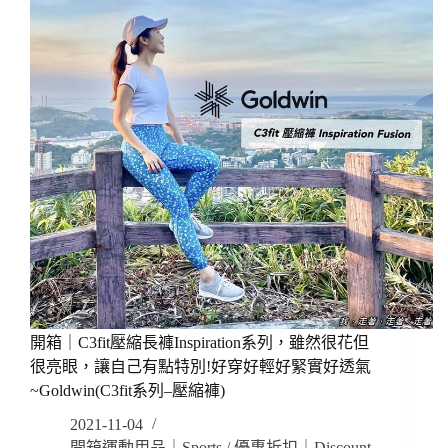
穿
香
搭
奈
緊
兒
身
~
褲/
穿
運
起
動
來
內
怎
衣
麼
可
以
這
麼
美!
運
動
休
開箱｜C3fit壓縮長褲Inspiration系列，雖然很花但
閒
很亮眼，讓自己有點特別!好穿好輕好緊實好透氣
氣
~Goldwin(C3fit系列–壓縮褲)
質
2021-11-04
都
好
開箱運動用品｜Sports
/
優惠折扣｜Discount