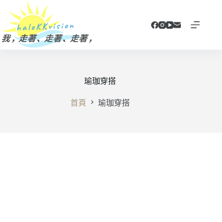
跳
至
主
要
內
容
瑜珈穿搭
首頁
瑜珈穿搭