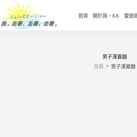
跳
至
首頁
關於我，KK
愛旅
主
要
內
容
男子漢蓋麵
首頁
男子漢蓋麵