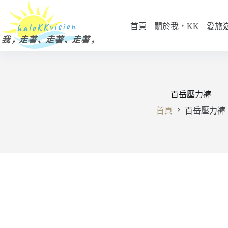
跳
至
首頁
關於我，KK
愛旅
主
要
內
容
百岳壓力褲
首頁
百岳壓力褲