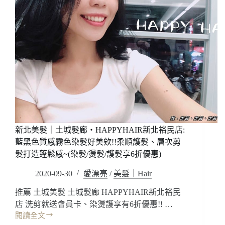
新北美髮｜土城髮廊‧HAPPYHAIR新北裕民店:
藍黑色質感霧色染髮好美欸!!柔順護髮、層次剪
髮打造蓬鬆感~(染髮/燙髮/護髮享6折優惠)
2020-09-30
愛漂亮
/
美髮｜Hair
推薦 土城美髮 土城髮廊 HAPPYHAIR新北裕民
店 洗剪就送會員卡、染燙護享有6折優惠!! …
閱讀全文
新