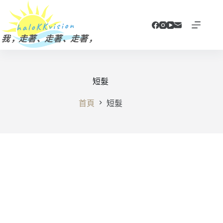
跳
至
主
要
內
容
短髮
首頁
短髮