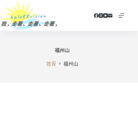
跳
至
主
要
內
容
福州山
首頁
福州山