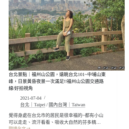
台北景點｜福州山公園，遠眺台北101~中埔山東
峰，日景黃昏夜景一次滿足!!福州山公園交通路
線/好拍視角
2021-07-04
台北｜Taipei
/
國內台灣｜Taiwan
覺得身處在台北市的居民是很幸福的~都有小山
可以走走、流汗看看、吸收大自然的芬多精…
閱讀全文